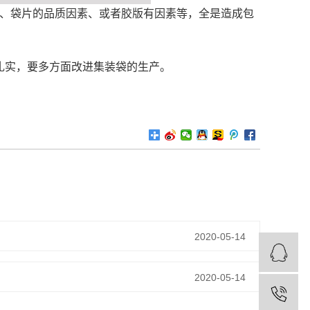
平、袋片的品质因素、或者胶版有因素等，全是造成包
扎实，要多方面改进集装袋的生产。
2020-05-14
2020-05-14