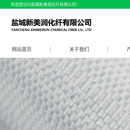
欢迎您访问盐城新美润化纤有限公司！
网站首页
关于我们