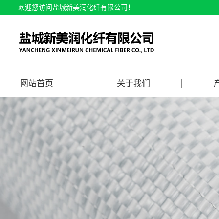
欢迎您访问盐城新美润化纤有限公司！
网站首页
关于我们