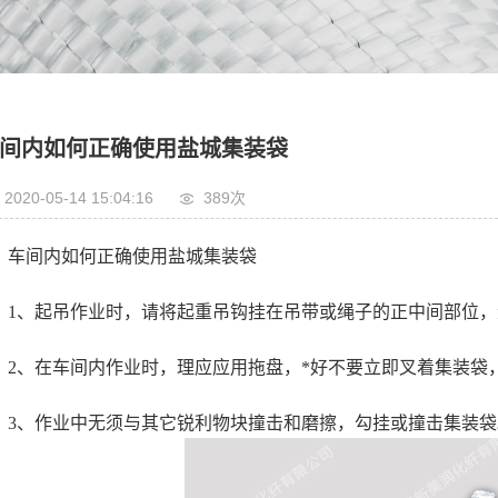
间内如何正确使用盐城集装袋
2020-05-14 15:04:16
389次
车间内如何正确使用盐城集装袋
1、起吊作业时，请将起重吊钩挂在吊带或绳子的正中间部位
2、在车间内作业时，理应应用拖盘，*好不要立即叉着集装袋
3、作业中无须与其它锐利物块撞击和磨擦，勾挂或撞击集装袋