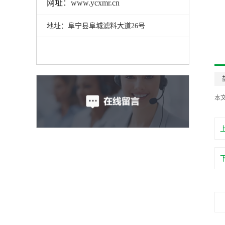
网址：www.ycxmr.cn
地址：阜宁县阜城滤料大道26号
本