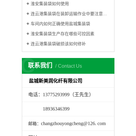
淮安集装袋如何使用
连云港集装袋在装卸运输作业中要注意什么
车间内如何正确使用盐城集装袋
淮安集装袋生产存在哪些可控因素
连云港集装袋破损该如何修补
C
联系我们
Contact Us
盐城新美润化纤有限公司
电话：13775293999（王先生）
18936346399
changzhouyongcheng@126. com
邮箱：