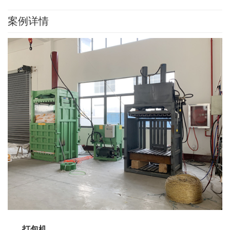
案例详情
打包机