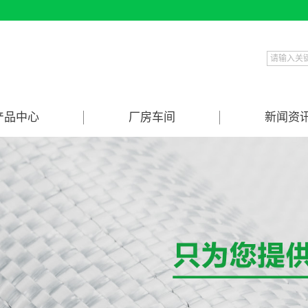
产品中心
厂房车间
新闻资