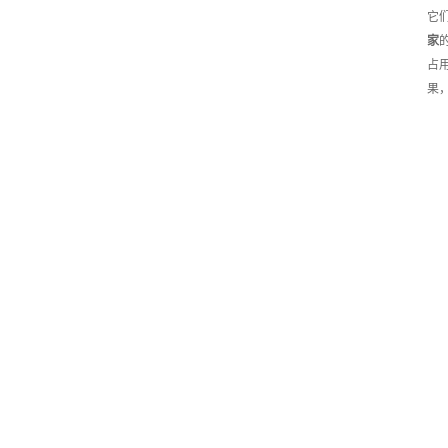
它
家
占
果