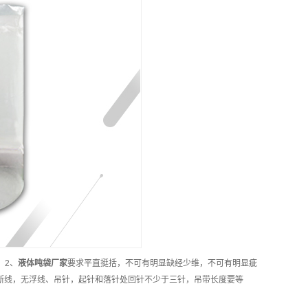
。2、
液体吨袋
厂家
要求平直挺括，不可有明显缺经少维，不可有明显疵
断线，无浮线、吊针，起针和落针处回针不少于三针，吊带长度要等