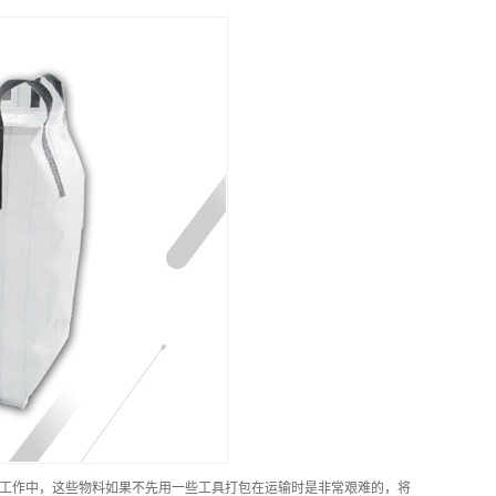
工作中，这些物料如果不先用一些工具打包在运输时是非常艰难的，将