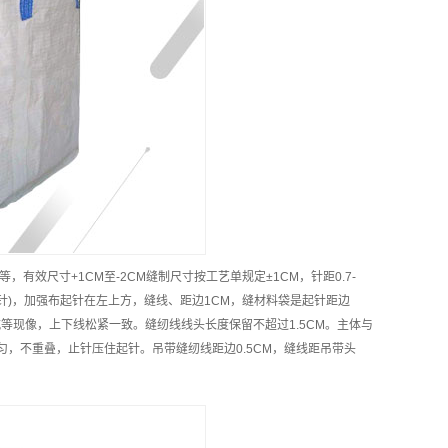
效尺寸+1CM至-2CM缝制尺寸按工艺单规定±1CM，针距0.7-
针)，加强布起针在左上方，缝线、距边1CM，缝材料袋是起针距边
等现像，上下线松紧一致。缝纫线线头长度保留不超过1.5CM。主体与
匀，不重叠，止针压住起针。吊带缝纫线距边0.5CM，缝线距吊带头